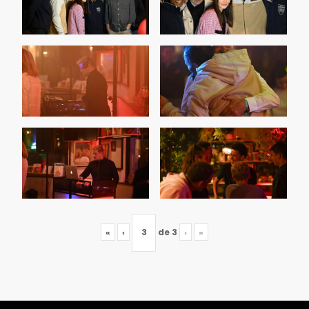
«
‹
de
3
›
»