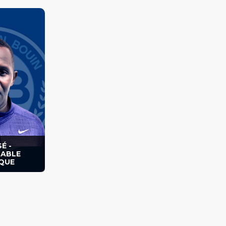
r, salarié au
 1999.
É -
ABLE
QUE