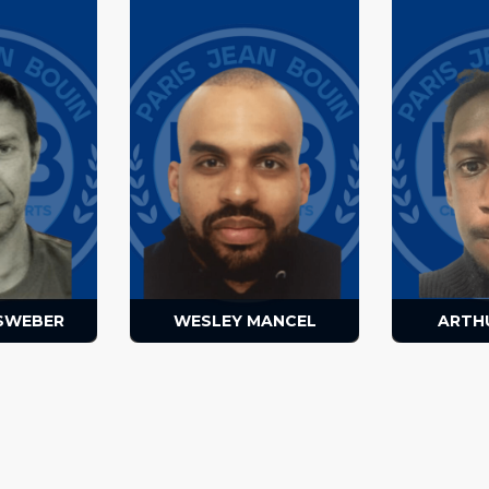
Joueur, entraineur, chargé de
 responsable
Joueur
la formation des équipes
’Anciens.
responsa
jeunes.
ISWEBER
WESLEY MANCEL
ARTH