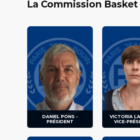
La Commission Basket
Joueur, dirigeant et président
Joueuse, coach 
de la section.
féminine2, vice 
DANIEL PONS -
VICTORIA L
PRÉSIDENT
VICE-PRÉS