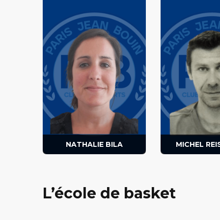
Joueuse, dirigeant en charge
Joueur au club,
des réseaux sociaux et du
des équipes d
centre de perfectionnement.
NATHALIE BILA
MICHEL RE
L’école de basket