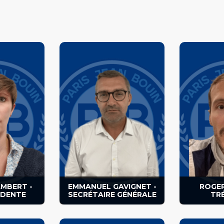
J’ai rejoint la section Basket
du PJB en tant que joueur en
2007.
Membre de la section Basket
que j’ai rejoint en 2007 en tant
des Seniors
que joueur.
Joueur, tréso
présidente.
Secrétaire général de la
section.
Contact :
section.basket@parisjeanbouin.fr
AMBERT -
EMMANUEL GAVIGNET -
ROGER
IDENTE
SECRÉTAIRE GÉNÉRALE
TR