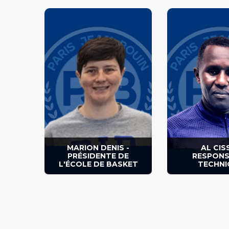
Joueuse dans les équipes
seniors du club pendant 15
ans
Joueur, entraineu
club depuis
Éducatrice et entraîneure de
l’école de basket et d’autres
équipes jeunes depuis 20 ans
MARION DENIS -
AL CISS
PRÉSIDENTE DE
RESPONS
L'ÉCOLE DE BASKET
TECHNI