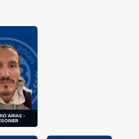
rier de la section.
IO ARIAS -
ÉSORIER