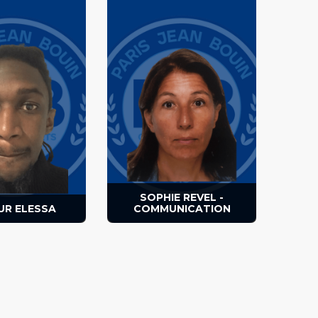
Ses 3 enfants ont joué au
, entraineur,
club. Rédactrice de la Basket
ble arbitrage.
News et chargée de la
communication.
SOPHIE REVEL -
UR ELESSA
COMMUNICATION