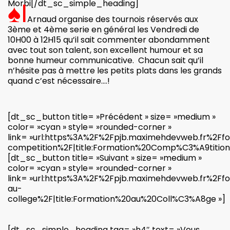
♠I
Morbi[/dt_sc_simple_heading]
Arnaud organise des tournois réservés aux
3ème et 4ème serie en général les Vendredi de
10H00 à 12H15 qu’il sait commenter abondamment
avec tout son talent, son excellent humour et sa
bonne humeur communicative. Chacun sait qu’il
n’hésite pas à mettre les petits plats dans les grands
quand c’est nécessaire….!
[dt_sc_button title= »Précédent » size= »medium »
color= »cyan » style= »rounded-corner »
link= »url:https%3A%2F%2Fpjb.maximehdevweb.fr%2Ff
competition%2F|title:Formation%20Comp%C3%A9tition
[dt_sc_button title= »Suivant » size= »medium »
color= »cyan » style= »rounded-corner »
link= »url:https%3A%2F%2Fpjb.maximehdevweb.fr%2Ff
au-
college%2F|title:Formation%20au%20Coll%C3%A8ge »]
[dt_sc_simple_heading tag= »h4″ text= »Vous