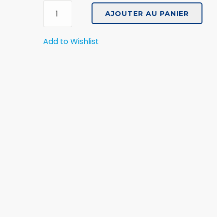
quantité
de
AJOUTER AU PANIER
Tour
de
Add to Wishlist
cou