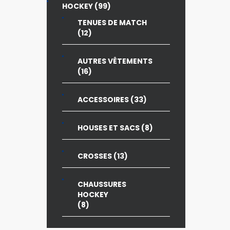
99
HOCKEY
99
PRODUITS
TENUES DE MATCH
12
12
PRODUITS
AUTRES VÊTEMENTS
16
16
PRODUITS
33
ACCESSOIRES
33
PRODUITS
8
HOUSES ET SACS
8
PRODUITS
13
CROSSES
13
PRODUITS
CHAUSSURES
HOCKEY
8
8
PRODUITS